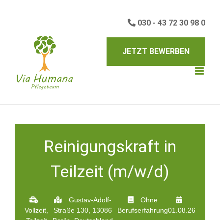
Skip
to
030 - 43 72 30 98 0
content
JETZT BEWERBEN
Reinigungskraft in
Teilzeit (m/w/d)
Gustav-Adolf-
Ohne
Vollzeit,
Straße 130, 13086
Berufserfahrung
01.08.26